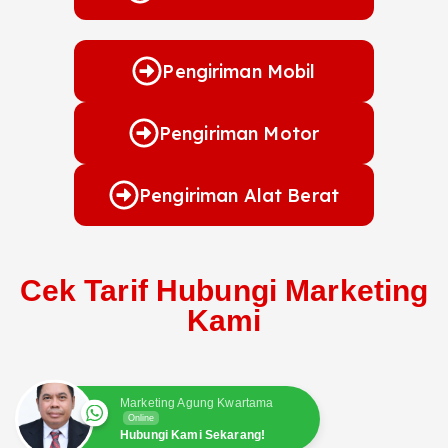
Pengiriman Mobil
Pengiriman Motor
Pengiriman Alat Berat
Cek Tarif Hubungi Marketing
Kami
Marketing Agung Kwartama
Online
Hubungi Kami Sekarang!