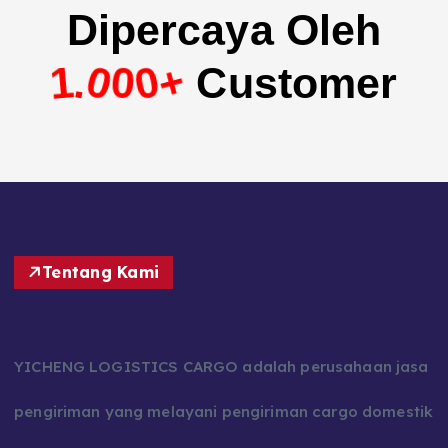
Dipercaya Oleh
0
1
0
+
0
.
Customer
Tentang Kami
YICHENG LOGISTICS CARGO adalah perusahaan jasa
pengiriman yang melayani pengiriman cargo domestik